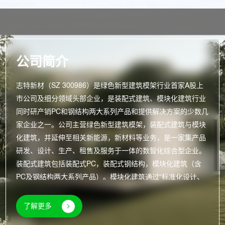
公司简介
志特新材（SZ 300986）是绿色新型建筑模架行业首家A股上
市公司及细分领域头部企业，是装配式建筑、模块化建筑行业
同时研产销PC和钢结构两大系列产品和提供解决方案的少数几
家企业之一。公司主营绿色新型建筑模架，装配式建筑与模块
化建筑，并延伸至相关新能源，新材料等业务，是一家集产品
研发、设计、生产、租售及服务于一体的数智化综合型企业。
装配式建筑包括装配式PC，装配式钢结构，模块化建筑（含
PC及钢结构两大系列产品）。模块化建筑通过“标准化设计、
工厂化生产、装配化施工和信息化管理”的系统化解决方案，打
造既符合住建部“6633”标准的“好房子”，又对标国际标准的高
了解更多
品质建筑产品，实现建筑工业化全生命周期的高效管控与质量