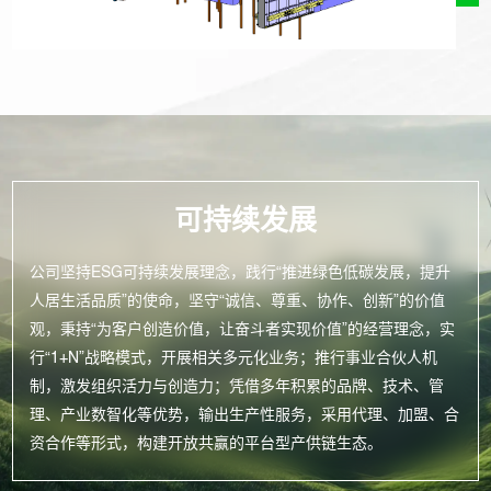
可持续发展
公司坚持ESG可持续发展理念，践行“推进绿色低碳发展，提升
人居生活品质”的使命，坚守“诚信、尊重、协作、创新”的价值
观，秉持“为客户创造价值，让奋斗者实现价值”的经营理念，实
行“1+N”战略模式，开展相关多元化业务；推行事业合伙人机
制，激发组织活力与创造力；凭借多年积累的品牌、技术、管
理、产业数智化等优势，输出生产性服务，采用代理、加盟、合
资合作等形式，构建开放共赢的平台型产供链生态。