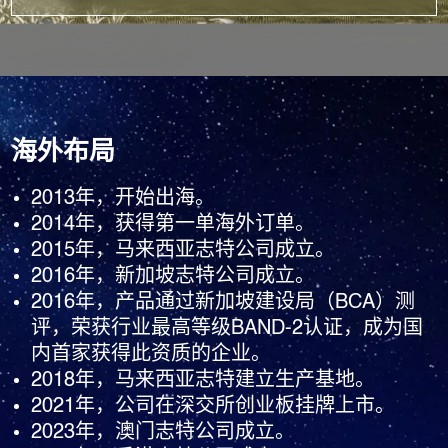
追溯，显著提升建造效率与建筑品质。
公司多次主编和参编相关行业及国家标准，目前已获得300多
项专利，并荣获“单项冠军”、“名牌产品”、“绿色建材产品”、
“绿色工厂认证”等国内外多项资质荣誉。自研了工业化设计软
件、全流程ERP管理系统、高端智能设备和自动化产线，构建
起涵盖智慧设计、智能制造、大数据决策的数智化工厂运营体
海外布局
系，获得了数字化转型L8贯标认证；同步打造了业财一体化、
经营风险管控等核心功能模块，创建了支撑企业高效决策的数
2013年，开始出海。
智驾驶舱AI+ BI运营决策系统。
2014年，获得第一单海外订单。
公司践行“一带一路”国家战略，实施国内国际双轮驱动发展模
2015年，马来西亚志特公司成立。
式。2013年开启全球化出海征程，目前已在全球设立10多个
2016年，新加坡志特公司成立。
生产基地，产品远销70多个国家和地区，在30多个国家注册了
2016年，产品通过新加坡建设局（BCA）测
GETO®国际商标，获得了新加坡BCA BAND2、马来西亚
评，荣获行业最高等级BAND-2认证，成为国
CIDB G7等多项国际资质认证，建立了完善的海外服务体系和
内首家获得此资质的企业。
具备本土化运营能力。
2018年，马来西亚志特建立生产基地。
公司坚持ESG可持续发展理念，践行“推进绿色低碳发展，提
2021年，公司在深交所创业板挂牌上市。
升人居生活品质”的使命，坚守“诚信、尊重、协作、创新”的价
2023年，澳门志特公司成立。