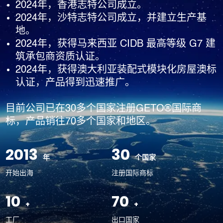
值观，秉持“为客户创造价值，让奋斗者实现价值”的经营理
2024年，香港志特公司成立。
念，实行“1+N”战略模式，开展相关多元化业务；推行事业合
2024年，沙特志特公司成立，并建立生产基
伙人机制，激发组织活力与创造力；凭借多年积累的品牌、技
地。
术、管理、产业数智化等优势，输出生产性服务，采用代理、
2024年，获得马来西亚 CIDB 最高等级 G7 建
加盟、合资合作等形式，构建开放共赢的平台型产供链生态。
筑承包商资质认证。
2024年，获得澳大利亚装配式模块化房屋澳标
认证，产品得到迅速推广。
目前公司已在30多个国家注册GETO®国际商
标，产品销往70多个国家和地区。
2013
30
开始出海
注册国际商标
10
70
工厂
出口国家