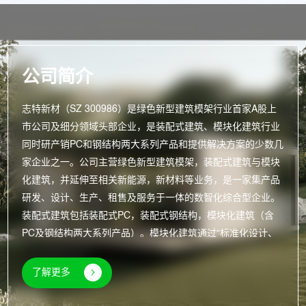
公司简介
志特新材（SZ 300986）是绿色新型建筑模架行业首家A股上
市公司及细分领域头部企业，是装配式建筑、模块化建筑行业
同时研产销PC和钢结构两大系列产品和提供解决方案的少数几
家企业之一。公司主营绿色新型建筑模架，装配式建筑与模块
化建筑，并延伸至相关新能源，新材料等业务，是一家集产品
研发、设计、生产、租售及服务于一体的数智化综合型企业。
装配式建筑包括装配式PC，装配式钢结构，模块化建筑（含
PC及钢结构两大系列产品）。模块化建筑通过“标准化设计、
工厂化生产、装配化施工和信息化管理”的系统化解决方案，打
造既符合住建部“6633”标准的“好房子”，又对标国际标准的高
了解更多
品质建筑产品，实现建筑工业化全生命周期的高效管控与质量
追溯，显著提升建造效率与建筑品质。