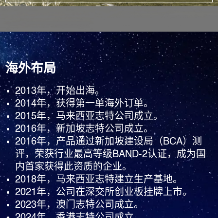
公司多次主编和参编相关行业及国家标准，目前已获得300多
项专利，并荣获“单项冠军”、“名牌产品”、“绿色建材产品”、
“绿色工厂认证”等国内外多项资质荣誉。自研了工业化设计软
件、全流程ERP管理系统、高端智能设备和自动化产线，构建
起涵盖智慧设计、智能制造、大数据决策的数智化工厂运营体
海外布局
系，获得了数字化转型L8贯标认证；同步打造了业财一体化、
经营风险管控等核心功能模块，创建了支撑企业高效决策的数
2013年，开始出海。
智驾驶舱AI+ BI运营决策系统。
2014年，获得第一单海外订单。
公司践行“一带一路”国家战略，实施国内国际双轮驱动发展模
2015年，马来西亚志特公司成立。
式。2013年开启全球化出海征程，目前已在全球设立10多个
2016年，新加坡志特公司成立。
生产基地，产品远销70多个国家和地区，在30多个国家注册了
2016年，产品通过新加坡建设局（BCA）测
GETO®国际商标，获得了新加坡BCA BAND2、马来西亚
评，荣获行业最高等级BAND-2认证，成为国
CIDB G7等多项国际资质认证，建立了完善的海外服务体系和
内首家获得此资质的企业。
具备本土化运营能力。
2018年，马来西亚志特建立生产基地。
公司坚持ESG可持续发展理念，践行“推进绿色低碳发展，提
2021年，公司在深交所创业板挂牌上市。
升人居生活品质”的使命，坚守“诚信、尊重、协作、创新”的价
2023年，澳门志特公司成立。
值观，秉持“为客户创造价值，让奋斗者实现价值”的经营理
2024年，香港志特公司成立。