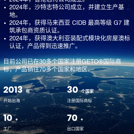
念，实行“1+N”战略模式，开展相关多元化业务；推行事业合
2024年，沙特志特公司成立，并建立生产基
伙人机制，激发组织活力与创造力；凭借多年积累的品牌、技
地。
术、管理、产业数智化等优势，输出生产性服务，采用代理、
2024年，获得马来西亚 CIDB 最高等级 G7 建
加盟、合资合作等形式，构建开放共赢的平台型产供链生态。
筑承包商资质认证。
2024年，获得澳大利亚装配式模块化房屋澳标
认证，产品得到迅速推广。
目前公司已在30多个国家注册GETO®国际商
标，产品销往70多个国家和地区。
2013
30
开始出海
注册国际商标
10
70
工厂
出口国家